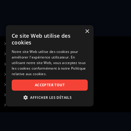
×
Ce site Web utilise des
cookies
S’inscrire à Figurants.com
Notre site Web utilise des cookies pour
Questions fréquentes
améliorer l'expérience utilisateur. En
utilisant notre site Web, vous acceptez tous
Poster une annonce
les cookies conformément à notre Politique
relative aux cookies.
Actualités
Voir le hall of fame
ACCEPTER TOUT
Contact
AFFICHER LES DÉTAILS
Gestion d’abonnement
STRICTEMENT NÉCESSAIRES
Transparence des avis
PERFORMANCE
CIBLAGE