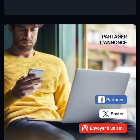
PARTAGER
L’ANNONCE
Partager
Poster
Envoyer à un ami