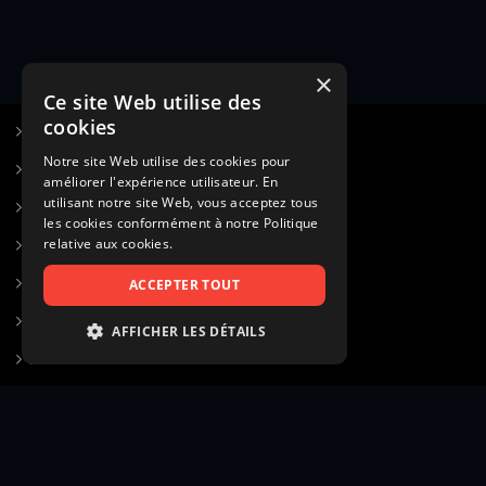
×
Ce site Web utilise des
cookies
S’inscrire à Figurants.com
Notre site Web utilise des cookies pour
Questions fréquentes
améliorer l'expérience utilisateur. En
utilisant notre site Web, vous acceptez tous
Poster une annonce
les cookies conformément à notre Politique
relative aux cookies.
Actualités
Voir le hall of fame
ACCEPTER TOUT
Contact
AFFICHER LES DÉTAILS
Gestion d’abonnement
STRICTEMENT NÉCESSAIRES
Transparence des avis
PERFORMANCE
CIBLAGE
Mentions légales
Conditions générales