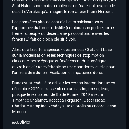
était déjà mémorable dans l’adaptation de David Lynch, les
Shai-Hulud sont un des emblèmes de Dune, qui peuplent le
désert d’Arrakis qu’a imaginé le romancier Frank Herbert.
Les premières photos sont d’ailleurs saisissantes et
l’apparence du fameux distille (combinaison portée par les
fremens, peuple du désert, à ne pas confondre avec les
femens…) fait déjà bien plaisir à voir.
Alors que les effets spéciaux des années 80 étaient basé
sur la modélisation et les techniques de stop motion
classique, notre époque et l’avènement du numérique
ouvre bien sûr une véritable boite de pandore visuelle pour
l‘univers de « dune ». Excitation et impatience donc.
Dune est attendu, à priori, sur les écrans internationaux en
décembre 2020, et rassemblera un casting prestigieux,
puisque le réalisateur de Blade Runner 2049 a réuni
Timothée Chalamet, Rebecca Ferguson, Oscar Isaac,
Charlotte Rampling, Zendaya, Josh Brolin ou encore Jason
Momoa.
@J.Olivier