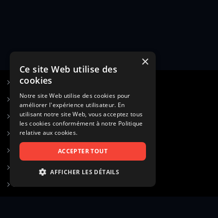
×
Ce site Web utilise des
cookies
S’inscrire à Figurants.com
Notre site Web utilise des cookies pour
Questions fréquentes
améliorer l'expérience utilisateur. En
utilisant notre site Web, vous acceptez tous
Poster une annonce
les cookies conformément à notre Politique
relative aux cookies.
Actualités
Voir le hall of fame
ACCEPTER TOUT
Contact
AFFICHER LES DÉTAILS
Gestion d’abonnement
STRICTEMENT NÉCESSAIRES
Transparence des avis
PERFORMANCE