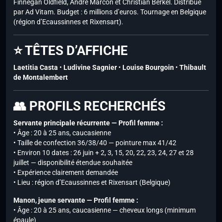
Finnegan Oldfield, André Marcon et Christian Berkel. Distribué
par Ad Vitam. Budget : 6 millions d’euros. Tournage en Belgique
(région d’Ecaussinnes et Rixensart).
⭐ TÊTES D’AFFICHE
Laetitia Casta
•
Ludivine Sagnier
•
Louise Bourgoin
•
Thibault
de Montalembert
👥 PROFILS RECHERCHÉS
Servante principale récurrente — Profil femme :
• Âge : 20 à 25 ans, caucasienne
• Taille de confection 36/38/40 — pointure max 41/42
• Environ 10 dates : 26 juin + 2, 3, 15, 20, 22, 23, 24, 27 et 28
juillet — disponibilité étendue souhaitée
• Expérience clairement demandée
• Lieu : région d’Ecaussinnes et Rixensart (Belgique)
Manon, jeune servante — Profil femme :
• Âge : 20 à 25 ans, caucasienne — cheveux longs (minimum
épaule)