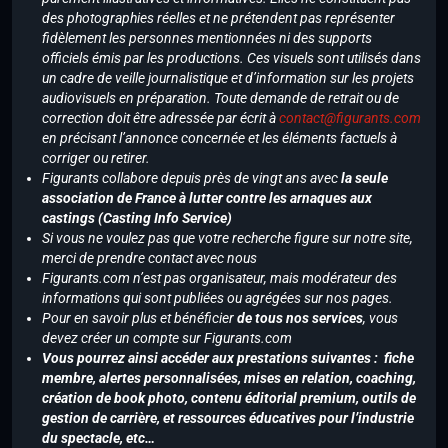
des photographies réelles et ne prétendent pas représenter
fidèlement les personnes mentionnées ni des supports
officiels émis par les productions. Ces visuels sont utilisés dans
un cadre de veille journalistique et d’information sur les projets
audiovisuels en préparation. Toute demande de retrait ou de
correction doit être adressée par écrit à
contact@figurants.com
en précisant l’annonce concernée et les éléments factuels à
corriger ou retirer.
Figurants collabore depuis près de vingt ans avec
la seule
association de France à lutter contre les arnaques aux
castings (Casting Info Service)
Si vous ne voulez pas que votre recherche figure sur notre site,
merci de prendre contact avec nous
Figurants.com n’est pas organisateur, mais modérateur des
informations qui sont publiées ou agrégées sur nos pages.
Pour en savoir plus et bénéficier
de tous nos services
, vous
devez créer un compte sur Figurants.com
Vous pourrez ainsi accéder aux prestations suivantes : fiche
membre, alertes personnalisées, mises en relation, coaching,
création de book photo, contenu éditorial premium, outils de
gestion de carrière, et ressources éducatives pour l’industrie
du spectacle, etc…