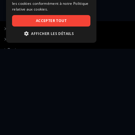
les cookies conformément à notre Politique
relative aux cookies.
ACCEPTER TOUT
S’inscrire à Figurants.com
AFFICHER LES DÉTAILS
Questions fréquentes
STRICTEMENT NÉCESSAIRES
Poster une annonce
PERFORMANCE
Actualités
CIBLAGE
Voir le hall of fame
FONCTIONNALITÉ
Contact
NON CLASSIFIÉS
Gestion d’abonnement
Transparence des avis
Strictement nécessaires
Performance
Mentions légales
Conditions générales
Ciblage
Fonctionnalité
Confidentialité
Cadre juridique et éditorial
Non classifiés
Création site web twinbi