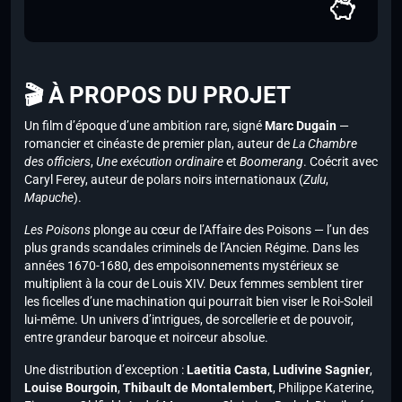
🎬 À PROPOS DU PROJET
Un film d’époque d’une ambition rare, signé
Marc Dugain
—
romancier et cinéaste de premier plan, auteur de
La Chambre
des officiers
,
Une exécution ordinaire
et
Boomerang
. Coécrit avec
Caryl Ferey, auteur de polars noirs internationaux (
Zulu
,
Mapuche
).
Les Poisons
plonge au cœur de l’Affaire des Poisons — l’un des
plus grands scandales criminels de l’Ancien Régime. Dans les
années 1670-1680, des empoisonnements mystérieux se
multiplient à la cour de Louis XIV. Deux femmes semblent tirer
les ficelles d’une machination qui pourrait bien viser le Roi-Soleil
lui-même. Un univers d’intrigues, de sorcellerie et de pouvoir,
entre grandeur baroque et noirceur absolue.
Une distribution d’exception :
Laetitia Casta
,
Ludivine Sagnier
,
Louise Bourgoin
,
Thibault de Montalembert
, Philippe Katerine,