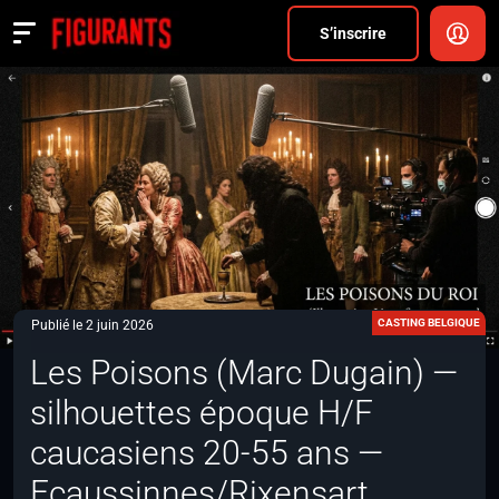
Divers
S’inscrire
Actualités
ANNONCER
FAQ
S’inscrire
CONNEXION
CASTING BELGIQUE
Publié le 2 juin 2026
Les Poisons (Marc Dugain) —
silhouettes époque H/F
caucasiens 20-55 ans —
Ecaussinnes/Rixensart