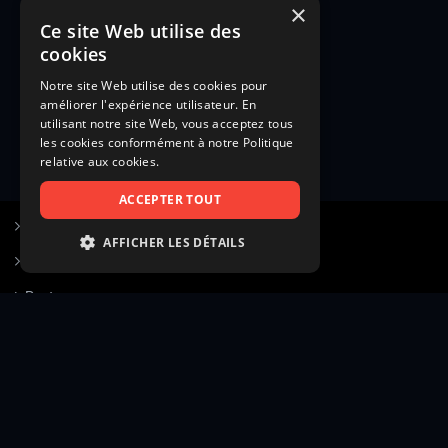
×
Ce site Web utilise des
cookies
Notre site Web utilise des cookies pour
améliorer l'expérience utilisateur. En
utilisant notre site Web, vous acceptez tous
les cookies conformément à notre Politique
relative aux cookies.
ACCEPTER TOUT
S’inscrire à Figurants.com
AFFICHER LES DÉTAILS
Questions fréquentes
STRICTEMENT NÉCESSAIRES
Poster une annonce
PERFORMANCE
Actualités
CIBLAGE
Voir le hall of fame
FONCTIONNALITÉ
Contact
NON CLASSIFIÉS
Gestion d’abonnement