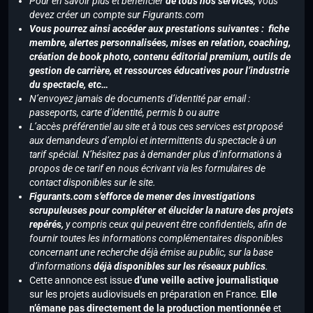
Pour en savoir plus et bénéficier
de tous nos services
, vous
devez créer un compte sur Figurants.com
Vous pourrez ainsi accéder aux prestations suivantes : fiche
membre, alertes personnalisées, mises en relation, coaching,
création de book photo, contenu éditorial premium, outils de
gestion de carrière, et ressources éducatives pour l’industrie
du spectacle, etc…
N’envoyez jamais de documents d’identité par email :
passeports, carte d’identité, permis b ou autre
L’accès préférentiel au site et à tous ces services est proposé
aux demandeurs d’emploi et intermittents du spectacle à un
tarif spécial. N’hésitez pas à demander plus d’informations à
propos de ce tarif en nous écrivant via les formulaires de
contact disponibles sur le site.
Figurants.com s’efforce de mener des investigations
scrupuleuses pour compléter et élucider la nature des projets
repérés,
y compris ceux qui peuvent être confidentiels, afin de
fournir toutes les informations complémentaires disponibles
concernant une recherche déjà émise au public, sur la base
d’informations
déjà disponibles sur les réseaux publics
.
Cette annonce est issue
d’une veille active journalistique
sur les projets audiovisuels en préparation en France.
Elle
n’émane pas directement de la production mentionnée
et