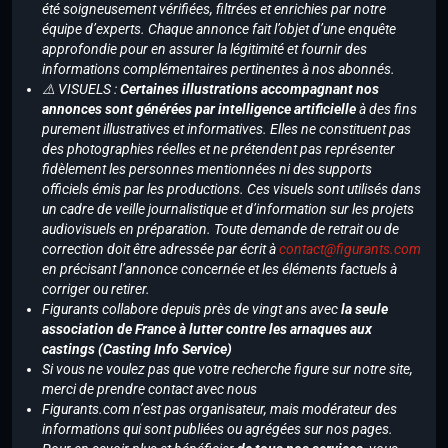
été soigneusement vérifiées, filtrées et enrichies par notre
équipe d’experts. Chaque annonce fait l’objet d’une enquête
approfondie pour en assurer la légitimité et fournir des
informations complémentaires pertinentes à nos abonnés.
⚠️ VISUELS :
Certaines illustrations accompagnant nos
annonces sont générées par intelligence artificielle
à des fins
purement illustratives et informatives. Elles ne constituent pas
des photographies réelles et ne prétendent pas représenter
fidèlement les personnes mentionnées ni des supports
officiels émis par les productions. Ces visuels sont utilisés dans
un cadre de veille journalistique et d’information sur les projets
audiovisuels en préparation. Toute demande de retrait ou de
correction doit être adressée par écrit à
contact@figurants.com
en précisant l’annonce concernée et les éléments factuels à
corriger ou retirer.
Figurants collabore depuis près de vingt ans avec
la seule
association de France à lutter contre les arnaques aux
castings (Casting Info Service)
Si vous ne voulez pas que votre recherche figure sur notre site,
merci de prendre contact avec nous
Figurants.com n’est pas organisateur, mais modérateur des
informations qui sont publiées ou agrégées sur nos pages.