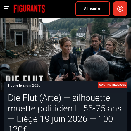
Divers
S’inscrire
Actualités
ANNONCER
FAQ
S’inscrire
CONNEXION
CASTING BELGIQUE
Publié le 2 juin 2026
Die Flut (Arte) — silhouette
muette politicien H 55-75 ans
— Liège 19 juin 2026 — 100-
120€