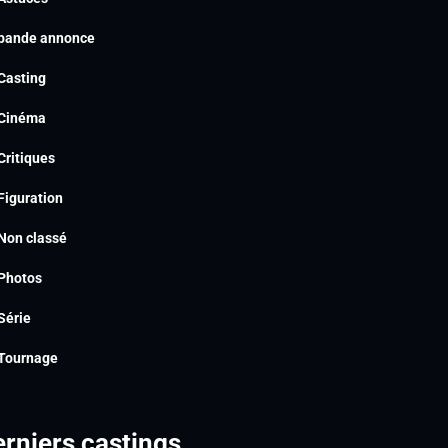
bande annonce
Casting
Cinéma
Critiques
Figuration
Non classé
Photos
Série
Tournage
rniers castings