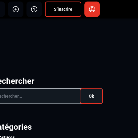
S’inscrire
echercher
Ok
atégories
Astuces