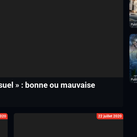
Publi
Publ
isuel » : bonne ou mauvaise
2020
22 juillet 2020