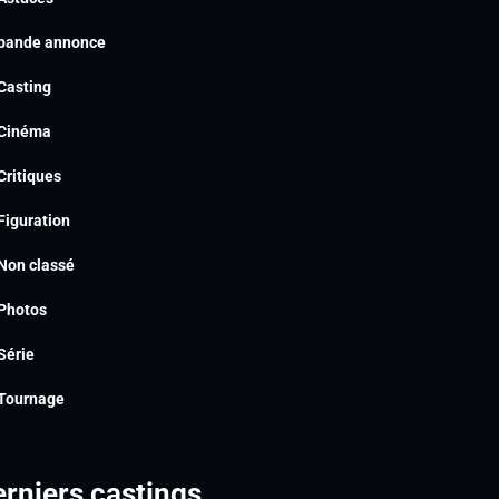
bande annonce
Casting
Cinéma
Critiques
Figuration
Non classé
Photos
Série
Tournage
rniers castings