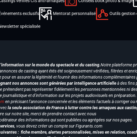
Castings vérifiés CIS anti-arnaques
Conseils book photo & image
Événements exclusifs
Mentorat personnalisé
Outils gestion 
Newsletter spécialisée
d’information sur le monde du spectacle et du casting.
Notre plateforme p
annonces de casting ayant étés été soigneusement vérifiées, filtrées et enri
e pour en assurer la légitimité et fournir des informations complémentaires
gnant nos annonces sont générées par intelligence artificielle
à des fins 
ne prétendent pas représenter fidèlement les personnes mentionnées ni des 
le journalistique et d’information sur les projets audiovisuels en préparatio
com
en précisant l’annonce concernée et les éléments factuels à corriger ou re
 avec
la seule association de France à lutter contre les arnaques aux castin
re sur notre site, merci de prendre contact avec nous
odérateur des informations qui sont publiées ou agrégées sur nos pages.
services
, vous devez créer un compte sur Figurants.com
uivantes : fiche membre, alertes personnalisées, mises en relation, coac