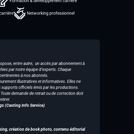
Formation & développement carrière
carrière
Networking professionnel
ropose, entre autre, un accès par abonnement à
chies par notre équipe d’experts. Chaque
 pertinentes à nos abonnés.
purement illustratives et informatives. Elles ne
supports officiels émis par les productions.
n. Toute demande de retrait ou de correction doit
tirer.
gs (Casting Info Service)
hing, création de book photo, contenu éditorial