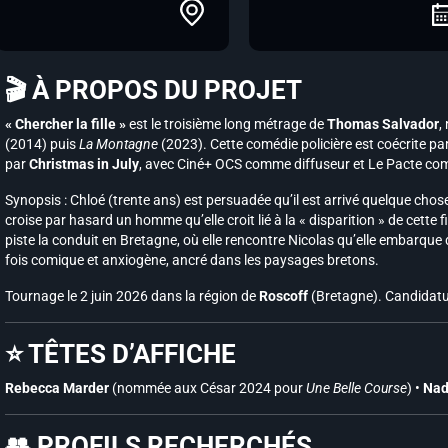
🎬 À PROPOS DU PROJET
« Chercher la fille »
est le troisième long métrage de
Thomas Salvador
,
(2014) puis
La Montagne
(2023). Cette comédie policière est coécrite p
par
Christmas in July
, avec Ciné+ OCS comme diffuseur et Le Pacte comm
Synopsis : Chloé (trente ans) est persuadée qu’il est arrivé quelque chose à 
croise par hasard un homme qu’elle croit lié à la « disparition » de cette fi
piste la conduit en Bretagne, où elle rencontre Nicolas qu’elle embarque 
fois comique et anxiogène, ancré dans les paysages bretons.
Tournage le 2 juin 2026 dans la région de
Roscoff
(Bretagne). Candidatu
⭐ TÊTES D’AFFICHE
Rebecca Marder
(nommée aux César 2024 pour
Une Belle Course
) •
Nad
👥 PROFILS RECHERCHÉS