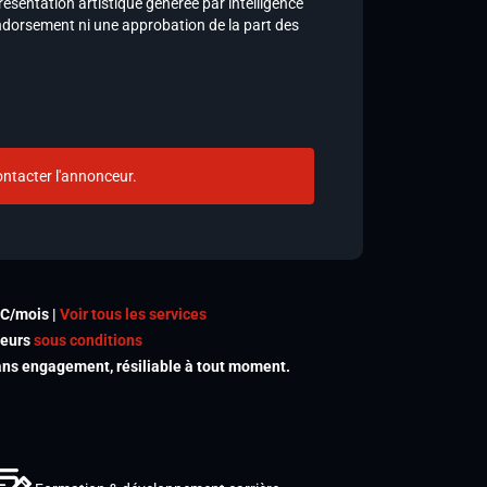
ésentation artistique générée par intelligence
 un endorsement ni une approbation de la part des
ntacter l'annonceur.
TC/mois |
Voir tous les services
meurs
sous conditions
s engagement, résiliable à tout moment.