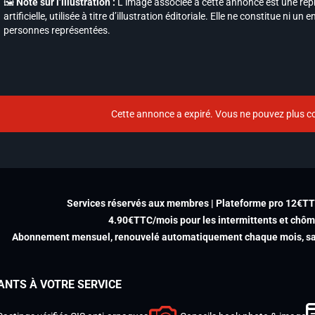
🖼️
Note sur l’illustration :
L’image associée à cette annonce est une repr
artificielle, utilisée à titre d’illustration éditoriale. Elle ne constitue ni
personnes représentées.
Cette annonce a expiré. Vous ne pouvez plus co
Services réservés aux membres | Plateforme pro 12€T
4.90€TTC/mois pour les intermittents et chô
Abonnement mensuel, renouvelé automatiquement chaque mois, san
ANTS À VOTRE SERVICE