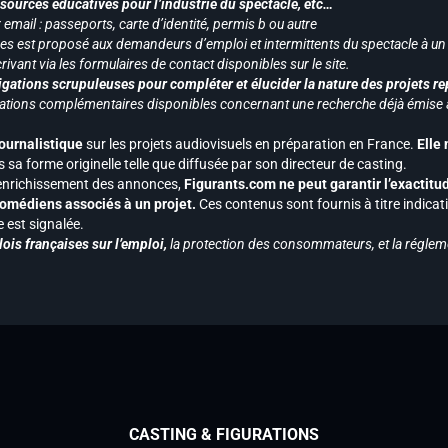
ssources éducatives pour l’industrie du spectacle, etc…
mail : passeports, carte d’identité, permis b ou autre
vices est proposé aux demandeurs d’emploi et intermittents du spectacle à un
ivant via les formulaires de contact disponibles sur le site.
gations scrupuleuses pour compléter et élucider la nature des projets re
ormations complémentaires disponibles concernant une recherche déjà émise a
journalistique
sur les projets audiovisuels en préparation en France.
Elle
 sa forme originelle telle que diffusée par son directeur de casting.
 l’enrichissement des annonces,
Figurants.com ne peut garantir l’exactitu
s comédiens associés à un projet.
Ces contenus sont fournis à titre indicati
est signalée.
ois françaises sur l’emploi,
la protection des consommateurs, et la réglem
CASTING & FIGURATIONS