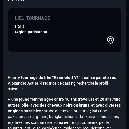
LIEU TOURNAGE
Paris
région parisienne
Pour le
tournage du film “Kaamelott V1”, réalisé par et avec
Alexandre Astier
, directrice de casting recherche le profil
suivant :
–
une jeune femme âgée entre 16 ans (révolus) et 20 ans, fine
et très jolie, avec des cheveux noirs ou bruns, et avec diverses
origines possibles
: arabe ou moyen-orientale ; indienne,
pakistanaise, afghane, bangladeshie, sir-lankaise ; ethiopienne,
erythréenne, soudanaise, somalienne, djiboutienne, peule,
touareg ; antillaise, caribéenne, malgache, mauricienne, etc….