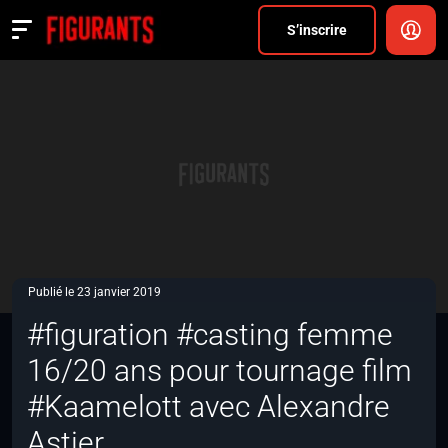
Divers
S’inscrire
Actualités
ANNONCER
FAQ
S’inscrire
CONNEXION
Publié le 23 janvier 2019
#figuration #casting femme
16/20 ans pour tournage film
#Kaamelott avec Alexandre
Astier