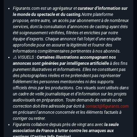
Figurants.com est un agrégateur et
curateur d’information sur
le monde du spectacle et du casting.
Notre plateforme
propose, entre autre, un accès par abonnement à de nombreux
services, dont la consultation d’annonces de casting ayant étés
été soigneusement vérifiées, filtrées et enrichies par notre
équipe d’experts. Chaque annonce fait l’objet d’une enquête
approfondie pour en assurer la légitimité et fournir des
informations complémentaires pertinentes à nos abonnés.
⚠️ VISUELS :
Certaines illustrations accompagnant nos
annonces sont générées par intelligence artificielle
à des fins
purement illustratives et informatives. Elles ne constituent pas
des photographies réelles et ne prétendent pas représenter
fidèlement les personnes mentionnées ni des supports
officiels émis par les productions. Ces visuels sont utilisés dans
un cadre de veille journalistique et d’information sur les projets
audiovisuels en préparation. Toute demande de retrait ou de
correction doit être adressée par écrit à
contact@figurants.com
en précisant l’annonce concernée et les éléments factuels à
corriger ou retirer.
Figurants collabore depuis près de vingt ans avec
la seule
association de France à lutter contre les arnaques aux
castings (Casting Info Service)