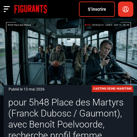
Divers
S’inscrire
Actualités
ANNONCER
FAQ
S’inscrire
CONNEXION
CASTING SEINE-MARITIME
Publié le 13 mai 2026
pour 5h48 Place des Martyrs
(Franck Dubosc / Gaumont),
avec Benoît Poelvoorde,
recherche profil femme