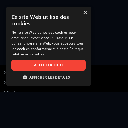
×
Ce site Web utilise des
cookies
Notre site Web utilise des cookies pour
améliorer l'expérience utilisateur. En
utilisant notre site Web, vous acceptez tous
les cookies conformément à notre Politique
relative aux cookies.
ACCEPTER TOUT
S’inscrire à Figurants.com
AFFICHER LES DÉTAILS
Questions fréquentes
STRICTEMENT NÉCESSAIRES
Poster une annonce
PERFORMANCE
Actualités
CIBLAGE
Voir le hall of fame
FONCTIONNALITÉ
Contact