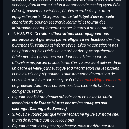
services, dont la consultation d’annonces de casting ayant étés
été soigneusement vérifiées, filtrées et enrichies par notre
équipe d’experts. Chaque annonce fait l’objet d’une enquête
approfondie pour en assurer la légitimité et fournir des
informations complémentaires pertinentes à nos abonnés.
⚠️ VISUELS :
Certaines illustrations accompagnant nos
annonces sont générées par intelligence artificielle
à des fins
purement illustratives et informatives. Elles ne constituent pas
des photographies réelles et ne prétendent pas représenter
fidèlement les personnes mentionnées ni des supports
officiels émis par les productions. Ces visuels sont utilisés dans
un cadre de veille journalistique et d’information sur les projets
audiovisuels en préparation. Toute demande de retrait ou de
correction doit être adressée par écrit à
contact@figurants.com
en précisant l’annonce concernée et les éléments factuels à
corriger ou retirer.
Figurants collabore depuis près de vingt ans avec
la seule
association de France à lutter contre les arnaques aux
castings (Casting Info Service)
Si vous ne voulez pas que votre recherche figure sur notre site,
merci de prendre contact avec nous
Figurants.com n’est pas organisateur, mais modérateur des