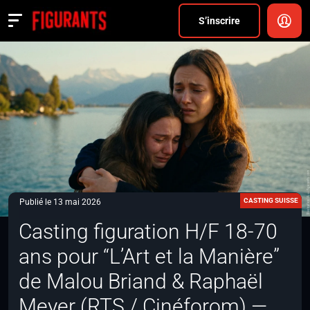
Divers
S’inscrire
Actualités
ANNONCER
FAQ
S’inscrire
CONNEXION
CASTING SUISSE
Publié le 13 mai 2026
Casting figuration H/F 18-70
ans pour “L’Art et la Manière”
de Malou Briand & Raphaël
Meyer (RTS / Cinéforom) —