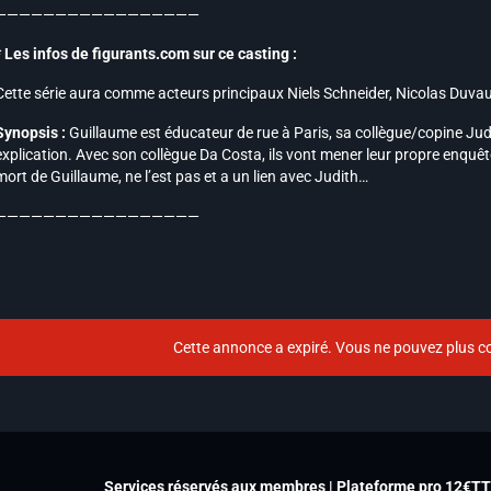
—————————————————
* Les infos de figurants.com sur ce casting :
Cette série aura comme acteurs principaux Niels Schneider, Nicolas Duvau
Synopsis :
Guillaume est éducateur de rue à Paris, sa collègue/copine Jud
explication. Avec son collègue Da Costa, ils vont mener leur propre enquêt
mort de Guillaume, ne l’est pas et a un lien avec Judith…
—————————————————
Cette annonce a expiré. Vous ne pouvez plus co
Services réservés aux membres | Plateforme pro 12€T