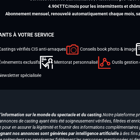
4.90€TTC/mois pour les intermittents et chô
Abonnement mensuel, renouvelé automatiquement chaque mois, san
ANTS À VOTRE SERVICE
Castings vérifiés CIS anti-arnaques
Conseils book photo & image
Événements exclusifs
Mentorat personnalisé
Outils gestion 
Newsletter spécialisée
d’information sur le monde du spectacle et du casting.
Notre plateforme p
annonces de casting ayant étés été soigneusement vérifiées, filtrées et enri
e pour en assurer la légitimité et fournir des informations complémentaires
gnant nos annonces sont générées par intelligence artificielle
à des fins 
ne prétendent pas représenter fidèlement les personnes mentionnées ni des 