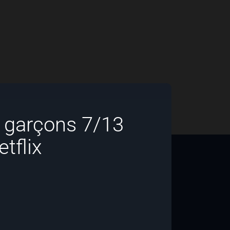
t garçons 7/13
tflix