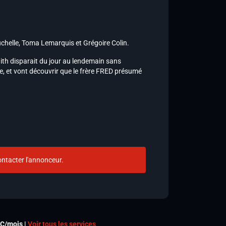
chelle, Toma Lemarquis et Grégoire Colin.
ith disparait du jour au lendemain sans
e, et vont découvrir que le frère FRED présumé
ntacter l'annonceur.
TC/mois |
Voir tous les services