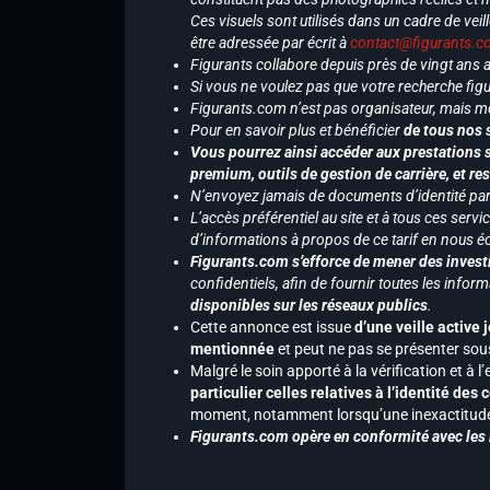
Ces visuels sont utilisés dans un cadre de veil
être adressée par écrit à
contact@figurants.
Figurants collabore depuis près de vingt ans
Si vous ne voulez pas que votre recherche figu
Figurants.com n’est pas organisateur, mais m
Pour en savoir plus et bénéficier
de tous nos 
Vous pourrez ainsi accéder aux prestations s
premium, outils de gestion de carrière, et re
N’envoyez jamais de documents d’identité par e
L’accès préférentiel au site et à tous ces ser
d’informations à propos de ce tarif en nous écr
Figurants.com s’efforce de mener des investi
confidentiels, afin de fournir toutes les inf
disponibles sur les réseaux publics
.
Cette annonce est issue
d’une veille active 
mentionnée
et peut ne pas se présenter sous
Malgré le soin apporté à la vérification et à
particulier celles relatives à l’identité de
moment, notamment lorsqu’une inexactitude 
Figurants.com opère en conformité avec les l