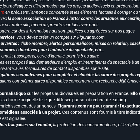
le journalistique et d’information sur les projets audiovisuels en préparatio
com
en précisant l’annonce concernée et les éléments factuels à corriger ou re
 avec
la seule association de France à lutter contre les arnaques aux castin
re sur notre site, merci de prendre contact avec nous
odérateur des informations qui sont publiées ou agrégées sur nos pages.
services
, vous devez créer un compte sur Figurants.com
uivantes : fiche membre, alertes personnalisées, mises en relation, coac
ssources éducatives pour l’industrie du spectacle, etc…
mail : passeports, carte d’identité, permis b ou autre
vices est proposé aux demandeurs d’emploi et intermittents du spectacle à un
ivant via les formulaires de contact disponibles sur le site.
gations scrupuleuses pour compléter et élucider la nature des projets re
ormations complémentaires disponibles concernant une recherche déjà émise a
journalistique
sur les projets audiovisuels en préparation en France.
Elle
 sa forme originelle telle que diffusée par son directeur de casting.
 l’enrichissement des annonces,
Figurants.com ne peut garantir l’exactitu
s comédiens associés à un projet.
Ces contenus sont fournis à titre indicati
est signalée.
ois françaises sur l’emploi,
la protection des consommateurs, et la réglem