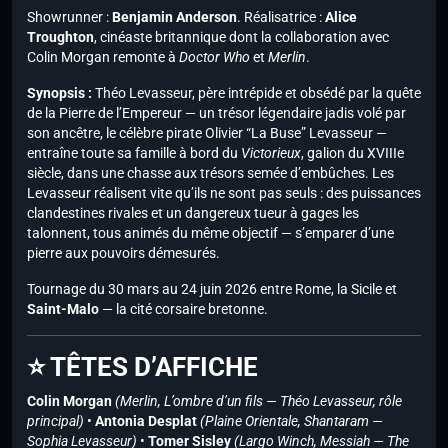
Showrunner :
Benjamin Anderson
. Réalisatrice :
Alice
Troughton
, cinéaste britannique dont la collaboration avec
Colin Morgan remonte à
Doctor Who
et
Merlin
.
Synopsis :
Théo Levasseur, père intrépide et obsédé par la quête
de la Pierre de l’Empereur — un trésor légendaire jadis volé par
son ancêtre, le célèbre pirate Olivier “La Buse” Levasseur —
entraîne toute sa famille à bord du
Victorieux
, galion du XVIIIe
siècle, dans une chasse aux trésors semée d’embûches. Les
Levasseur réalisent vite qu’ils ne sont pas seuls : des puissances
clandestines rivales et un dangereux tueur à gages les
talonnent, tous animés du même objectif — s’emparer d’une
pierre aux pouvoirs démesurés.
Tournage du 30 mars au 24 juin 2026 entre Rome, la Sicile et
Saint-Malo
— la cité corsaire bretonne.
⭐ TÊTES D’AFFICHE
Colin Morgan
(Merlin, L’ombre d’un fils — Théo Levasseur, rôle
principal)
•
Antonia Desplat
(Plaine Orientale, Shantaram —
Sophia Levasseur)
•
Tomer Sisley
(Largo Winch, Messiah — The