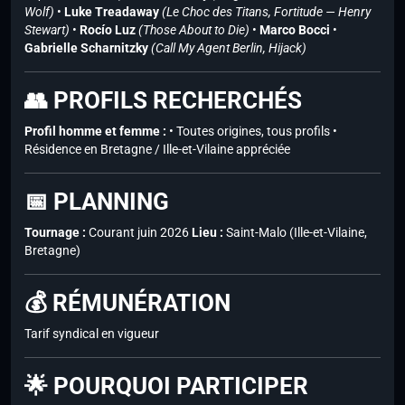
Wolf)
•
Luke Treadaway
(Le Choc des Titans, Fortitude — Henry
Stewart)
•
Rocío Luz
(Those About to Die)
•
Marco Bocci
•
Gabrielle Scharnitzky
(Call My Agent Berlin, Hijack)
👥 PROFILS RECHERCHÉS
Profil homme et femme :
• Toutes origines, tous profils •
Résidence en Bretagne / Ille-et-Vilaine appréciée
📅 PLANNING
Tournage :
Courant juin 2026
Lieu :
Saint-Malo (Ille-et-Vilaine,
Bretagne)
💰 RÉMUNÉRATION
Tarif syndical en vigueur
🌟 POURQUOI PARTICIPER