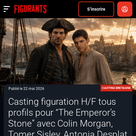
Divers
S’inscrire
Actualités
ANNONCER
FAQ
S’inscrire
CONNEXION
CASTING BRETAGNE
Publié le 22 mai 2026
Casting figuration H/F tous
profils pour “The Emperor’s
Stone” avec Colin Morgan,
Tomer Sisley, Antonia Desplat