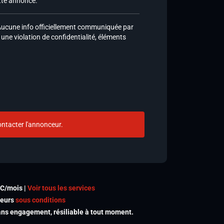
ette annonce.
ucune info officiellement communiquée par
s une violation de confidentialité, éléments
ntacter l'annonceur.
TC/mois |
Voir tous les services
meurs
sous conditions
s engagement, résiliable à tout moment.