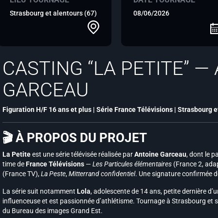
Strasbourg et alentours (67)
08/06/2026
CASTING “LA PETITE” —
GARCEAU
Figuration H/F 16 ans et plus | Série France Télévisions | Strasbourg 
🎬 À PROPOS DU PROJET
La Petite
est une série télévisée réalisée par
Antoine Garceau
, dont le 
time de
France Télévisions
—
Les Particules élémentaires
(France 2, ada
(France TV),
La Peste
,
Mitterrand confidentiel
. Une signature confirmée de
La série suit notamment
Lola
, adolescente de 14 ans, petite dernière d’un
influenceuse et est passionnée d’athlétisme. Tournage à Strasbourg et se
du Bureau des images Grand Est.