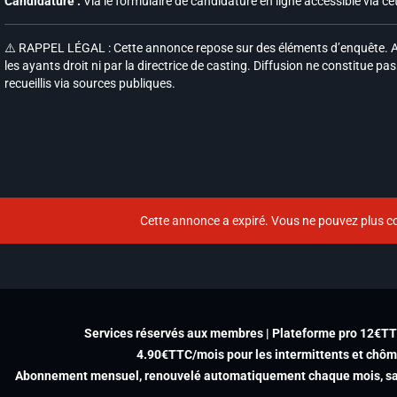
Candidature :
Via le formulaire de candidature en ligne accessible via c
⚠️ RAPPEL LÉGAL : Cette annonce repose sur des éléments d’enquête. A
les ayants droit ni par la directrice de casting. Diffusion ne constitue pa
recueillis via sources publiques.
Cette annonce a expiré. Vous ne pouvez plus co
Services réservés aux membres | Plateforme pro 12€T
4.90€TTC/mois pour les intermittents et chô
Abonnement mensuel, renouvelé automatiquement chaque mois, san