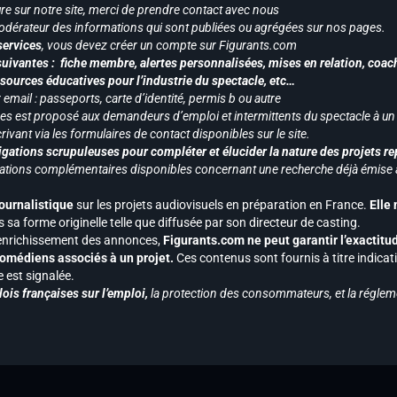
re sur notre site, merci de prendre contact avec nous
odérateur des informations qui sont publiées ou agrégées sur nos pages.
services
, vous devez créer un compte sur Figurants.com
uivantes : fiche membre, alertes personnalisées, mises en relation, coac
ssources éducatives pour l’industrie du spectacle, etc…
mail : passeports, carte d’identité, permis b ou autre
vices est proposé aux demandeurs d’emploi et intermittents du spectacle à un
ivant via les formulaires de contact disponibles sur le site.
gations scrupuleuses pour compléter et élucider la nature des projets re
ormations complémentaires disponibles concernant une recherche déjà émise a
journalistique
sur les projets audiovisuels en préparation en France.
Elle
 sa forme originelle telle que diffusée par son directeur de casting.
 l’enrichissement des annonces,
Figurants.com ne peut garantir l’exactitu
s comédiens associés à un projet.
Ces contenus sont fournis à titre indicati
est signalée.
ois françaises sur l’emploi,
la protection des consommateurs, et la réglem