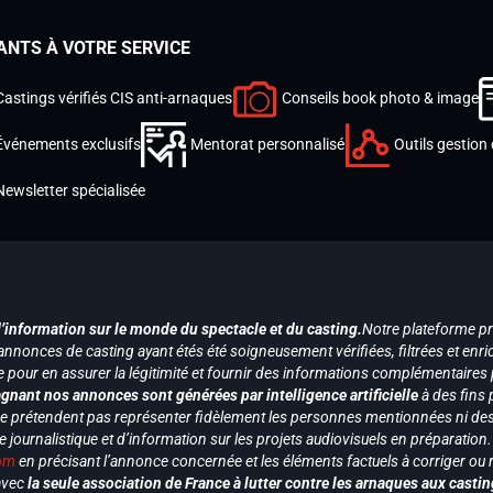
ANTS À VOTRE SERVICE
Castings vérifiés CIS anti-arnaques
Conseils book photo & image
Événements exclusifs
Mentorat personnalisé
Outils gestion 
Newsletter spécialisée
d’information sur le monde du spectacle et du casting.
Notre plateforme p
annonces de casting ayant étés été soigneusement vérifiées, filtrées et enri
e pour en assurer la légitimité et fournir des informations complémentaires
gnant nos annonces sont générées par intelligence artificielle
à des fins 
ne prétendent pas représenter fidèlement les personnes mentionnées ni des 
le journalistique et d’information sur les projets audiovisuels en préparatio
com
en précisant l’annonce concernée et les éléments factuels à corriger ou re
 avec
la seule association de France à lutter contre les arnaques aux castin