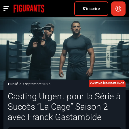
Divers
S’inscrire
Actualités
ANNONCER
FAQ
S’inscrire
CONNEXION
CASTING ÎLE-DE-FRANCE
Publié le 3 septembre 2025
Casting Urgent pour la Série à
Succès “La Cage” Saison 2
avec Franck Gastambide