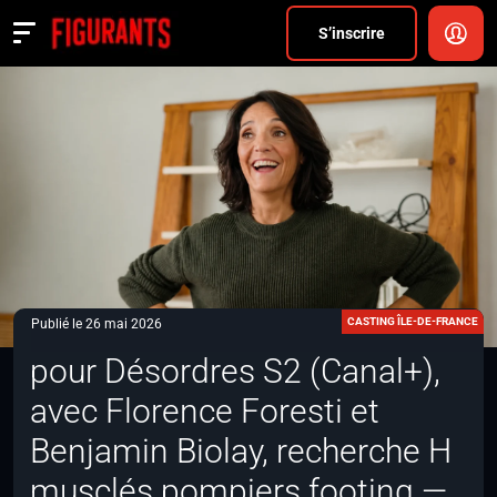
Divers
S’inscrire
Actualités
ANNONCER
FAQ
S’inscrire
CONNEXION
CASTING ÎLE-DE-FRANCE
Publié le 26 mai 2026
pour Désordres S2 (Canal+),
avec Florence Foresti et
Benjamin Biolay, recherche H
musclés pompiers footing —