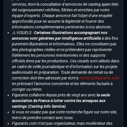
services, dont la consultation d’annonces de casting ayant étés
été soigneusement vérifiées, filtrées et enrichies par notre
équipe d’experts. Chaque annonce fait l’objet d’une enquête
approfondie pour en assurer la légitimité et fournir des
informations complémentaires pertinentes à nos abonnés.
⚠️ VISUELS :
Certaines illustrations accompagnant nos
annonces sont générées par intelligence artificielle
à des fins
purement illustratives et informatives. Elles ne constituent pas
des photographies réelles et ne prétendent pas représenter
fidèlement les personnes mentionnées ni des supports
officiels émis par les productions. Ces visuels sont utilisés dans
un cadre de veille journalistique et d’information sur les projets
audiovisuels en préparation. Toute demande de retrait ou de
correction doit être adressée par écrit à
contact@figurants.com
en précisant l’annonce concernée et les éléments factuels à
corriger ou retirer.
Figurants collabore depuis près de vingt ans avec
la seule
association de France à lutter contre les arnaques aux
castings (Casting Info Service)
Si vous ne voulez pas que votre recherche figure sur notre site,
merci de prendre contact avec nous
Figurants.com n’est pas organisateur, mais modérateur des