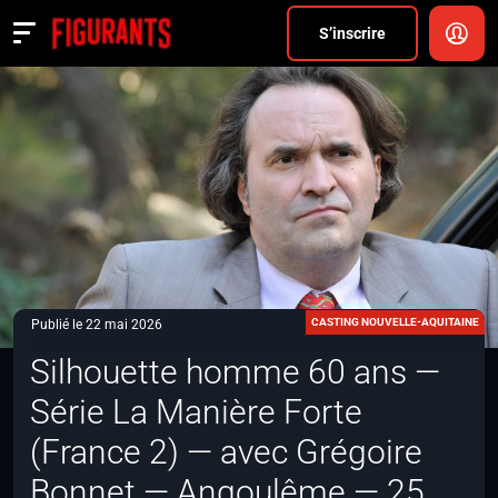
Divers
S’inscrire
Actualités
ANNONCER
FAQ
S’inscrire
CONNEXION
CASTING NOUVELLE-AQUITAINE
Publié le 22 mai 2026
Silhouette homme 60 ans —
Série La Manière Forte
(France 2) — avec Grégoire
Bonnet — Angoulême — 25