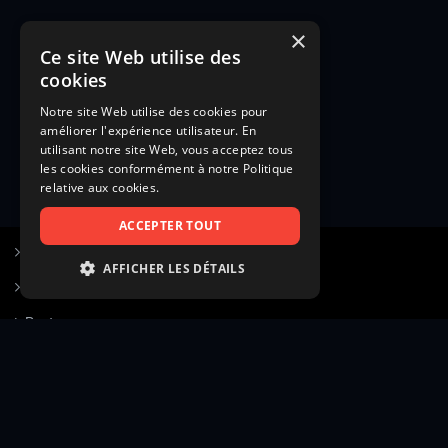
×
Ce site Web utilise des
cookies
Notre site Web utilise des cookies pour
améliorer l'expérience utilisateur. En
utilisant notre site Web, vous acceptez tous
les cookies conformément à notre Politique
relative aux cookies.
ACCEPTER TOUT
S’inscrire à Figurants.com
AFFICHER LES DÉTAILS
Questions fréquentes
STRICTEMENT NÉCESSAIRES
Poster une annonce
PERFORMANCE
Actualités
CIBLAGE
Voir le hall of fame
FONCTIONNALITÉ
Contact