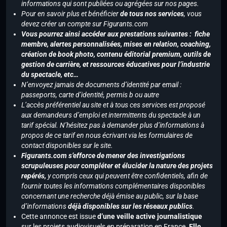
informations qui sont publiées ou agrégées sur nos pages.
Pour en savoir plus et bénéficier
de tous nos services
, vous
devez créer un compte sur Figurants.com
Vous pourrez ainsi accéder aux prestations suivantes : fiche
membre, alertes personnalisées, mises en relation, coaching,
création de book photo, contenu éditorial premium, outils de
gestion de carrière, et ressources éducatives pour l’industrie
du spectacle, etc…
N’envoyez jamais de documents d’identité par email :
passeports, carte d’identité, permis b ou autre
L’accès préférentiel au site et à tous ces services est proposé
aux demandeurs d’emploi et intermittents du spectacle à un
tarif spécial. N’hésitez pas à demander plus d’informations à
propos de ce tarif en nous écrivant via les formulaires de
contact disponibles sur le site.
Figurants.com s’efforce de mener des investigations
scrupuleuses pour compléter et élucider la nature des projets
repérés,
y compris ceux qui peuvent être confidentiels, afin de
fournir toutes les informations complémentaires disponibles
concernant une recherche déjà émise au public, sur la base
d’informations
déjà disponibles sur les réseaux publics
.
Cette annonce est issue
d’une veille active journalistique
sur les projets audiovisuels en préparation en France.
Elle